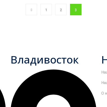
1
2
3
Владивосток
На
На
О н